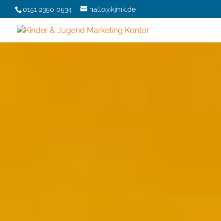
0151 2350 0534
hallo@kjmk.de