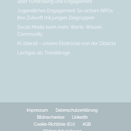
über Fundraising und Engagement
Jugendliches Engagement: So sichern NPOs
ihre Zukunft mit jungen Zielgruppen
Social Media kann mehr: Werte, Wissen,
Community
KI überall – unsere Eindrücke von der Didacta
Lachgas als Trenddroge
Impressum
Datenschutzerklärung
Bildnachweise
LinkedIn
Cookie-Richtlinie (EU)
AGB