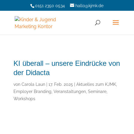
0151 2350 0534
hallo@kjmk.de
KI überall – unsere Eindrücke von
der Didacta
von
Carola Laun
|
17. Feb. 2025
|
Aktuelles zum KJMK
,
Employer Branding
,
Veranstaltungen, Seminare,
Workshops