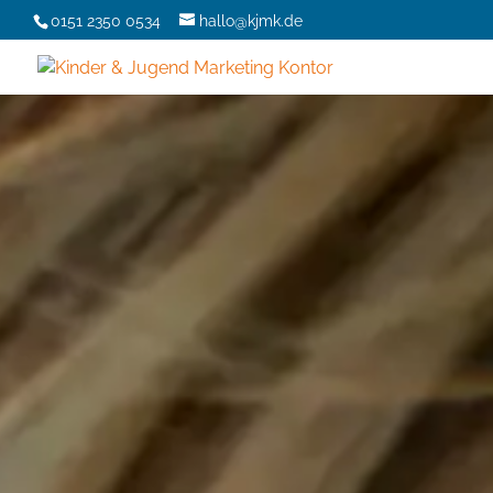
0151 2350 0534
hallo@kjmk.de