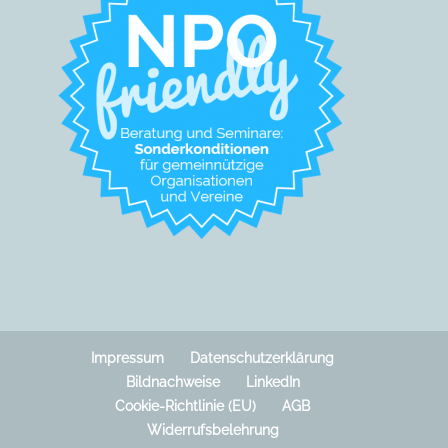
Impressum
Datenschutzerklärung
Bildnachweise
LinkedIn
Cookie-Richtlinie (EU)
AGB
Widerrufsbelehrung