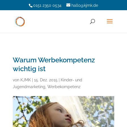
0151 2350 0534
hallo@kjmk.de
Warum Werbekompetenz
wichtig ist
von
KJMK
|
15. Dez. 2015
|
Kinder- und
Jugendmarketing
,
Werbekompetenz