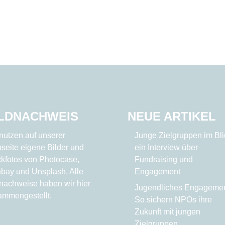
ILDNACHWEIS
NEUE ARTIKEL
nutzen auf unserer
Junge Zielgruppen im Bli
seite eigene Bilder und
ein Interview über
ckfotos von
Photocase
,
Fundraising und
abay
und
Unsplash
. Alle
Engagement
dnachweise haben wir
hier
Jugendliches Engagemen
ammengestellt.
So sichern NPOs ihre
Zukunft mit jungen
Zielgruppen