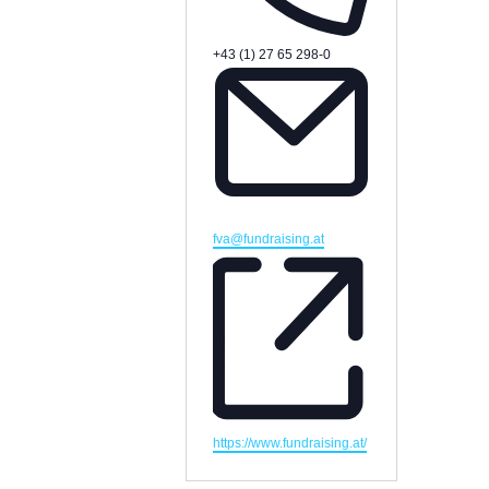
Telefon
+43 (1) 27 65 298-0
Email
fva@fundraising.at
Webseite
https://www.fundraising.at/