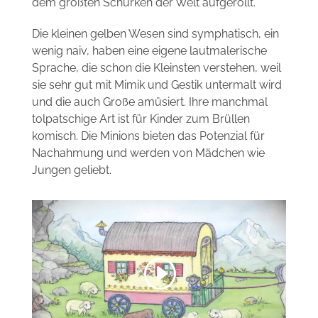
dem größten Schurken der Welt aufgerollt.
Die kleinen gelben Wesen sind symphatisch, ein
wenig naiv, haben eine eigene lautmalerische
Sprache, die schon die Kleinsten verstehen, weil
sie sehr gut mit Mimik und Gestik untermalt wird
und die auch Große amüsiert. Ihre manchmal
tolpatschige Art ist für Kinder zum Brüllen
komisch. Die Minions bieten das Potenzial für
Nachahmung und werden von Mädchen wie
Jungen geliebt.
Sie sehen gerade einen Platzhalterinhalt von
Standard
. Um auf den eigentlichen Inhalt
zuzugreifen, klicken Sie auf den Button unten.
Bitte beachten Sie, dass dabei Daten an
Drittanbieter weitergegeben werden.
Inhalt entsperren