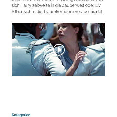
sich Harry zeitweise in die Zauberwelt oder Liv
Silber sich in die Traumkorridore verabschiedet.
Sie sehen gerade einen Platzhalterinhalt von
Standard
. Um auf den eigentlichen Inhalt
zuzugreifen, klicken Sie auf den Button unten.
Bitte beachten Sie, dass dabei Daten an
Drittanbieter weitergegeben werden.
Inhalt entsperren
Weitere Informationen
Kategorien