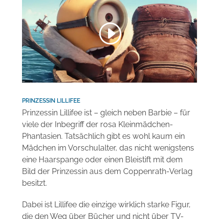
Standard
. Um auf den eigentlichen Inhalt
zuzugreifen, klicken Sie auf den Button unten.
Bitte beachten Sie, dass dabei Daten an
Drittanbieter weitergegeben werden.
Inhalt entsperren
Weitere Informationen
PRINZESSIN LILLIFEE
Prinzessin Lillifee ist – gleich neben Barbie – für
viele der Inbegriff der rosa Kleinmädchen-
Phantasien. Tatsächlich gibt es wohl kaum ein
Mädchen im Vorschulalter, das nicht wenigstens
eine Haarspange oder einen Bleistift mit dem
Bild der Prinzessin aus dem Coppenrath-Verlag
besitzt.
Dabei ist Lillifee die einzige wirklich starke Figur,
die den Weg über Bücher und nicht über TV-