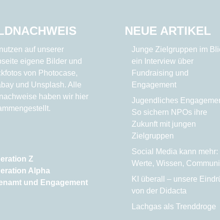
ILDNACHWEIS
NEUE ARTIKEL
nutzen auf unserer
Junge Zielgruppen im Bli
seite eigene Bilder und
ein Interview über
ckfotos von
Photocase
,
Fundraising und
abay
und
Unsplash
. Alle
Engagement
dnachweise haben wir
hier
Jugendliches Engagemen
ammengestellt.
So sichern NPOs ihre
Zukunft mit jungen
Zielgruppen
Social Media kann mehr:
eration Z
Werte, Wissen, Communi
eration Alpha
KI überall – unsere Eind
enamt und Engagement
von der Didacta
Lachgas als Trenddroge