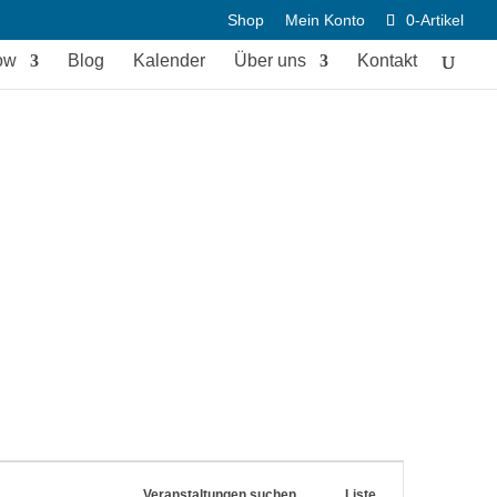
Shop
Mein Konto
0-Artikel
ow
Blog
Kalender
Über uns
Kontakt
Veranstaltungen suchen
Liste