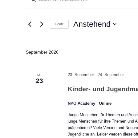
Veranstaltungen
Veranstaltungen
Schlüsselwort
eingeben.
Suche
Suche
Anstehend
und
Heute
nach
Datum
Ansichten,
Veranstaltungen
wählen.
Schlüsselwort.
Navigation
September 2026
23. September
-
24. September
MI.
23
Kinder- und Jugendma
NPO Academy | Online
Junge Menschen für Themen und Angeb
junge Menschen für ihre Themen und An
präsentieren? Viele Vereine und Nonprofi
Jugendliche an. Leider werden diese of