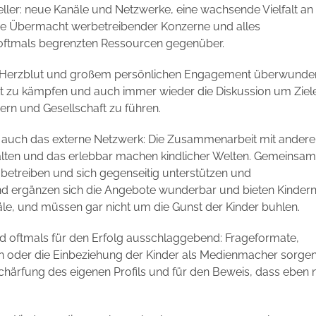
ler: neue Kanäle und Netzwerke, eine wachsende Vielfalt an
are Übermacht werbetreibender Konzerne und alles
oftmals begrenzten Ressourcen gegenüber.
it Herzblut und großem persönlichen Engagement überwunde
ekt zu kämpfen und auch immer wieder die Diskussion um Ziel
rn und Gesellschaft zu führen.
und auch das externe Netzwerk: Die Zusammenarbeit mit ander
halten und das erlebbar machen kindlicher Welten. Gemeinsa
etreiben und sich gegenseitig unterstützen und
d ergänzen sich die Angebote wunderbar und bieten Kinder
, und müssen gar nicht um die Gunst der Kinder buhlen.
ind oftmals für den Erfolg ausschlaggebend: Frageformate,
en oder die Einbeziehung der Kinder als Medienmacher sorgen
chärfung des eigenen Profils und für den Beweis, dass eben n