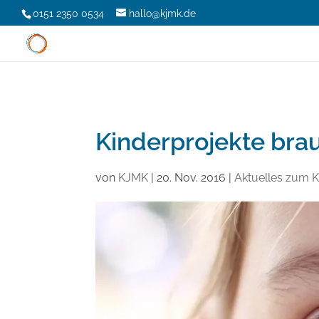
0151 2350 0534
hallo@kjmk.de
Kinderprojekte bra
von
KJMK
|
20. Nov. 2016
|
Aktuelles zum 