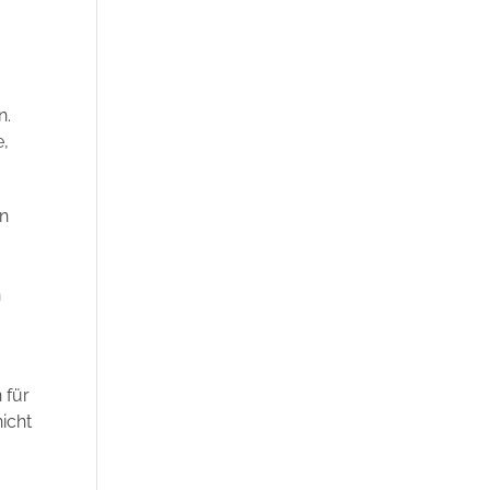
n.
e,
en
m
n
 für
icht