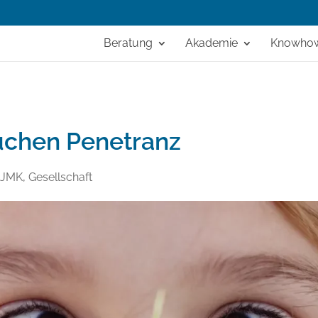
Beratung
Akademie
Knowho
uchen Penetranz
KJMK
,
Gesellschaft