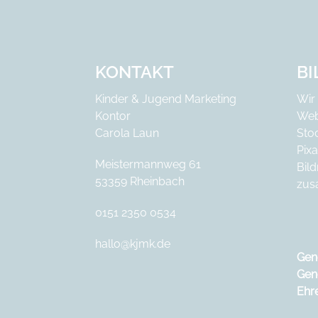
KONTAKT
B
Kinder & Jugend Marketing
Wir
Kontor
Web
Carola Laun
Sto
Pix
Meistermannweg 61
Bil
53359 Rheinbach
zus
0151 2350 0534
hallo@kjmk.de
Gen
Gen
Ehr