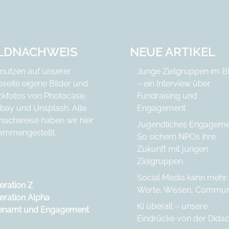
ILDNACHWEIS
NEUE ARTIKEL
 nutzen auf unserer
Junge Zielgruppen im Bl
seite eigene Bilder und
– ein Interview über
ckfotos von
Photocase
,
Fundraising und
abay
und
Unsplash
. Alle
Engagement
dnachweise haben wir
hier
Jugendliches Engageme
ammengestellt.
So sichern NPOs ihre
Zukunft mit jungen
Zielgruppen
Social Media kann mehr:
eration Z
Werte, Wissen, Commun
eration Alpha
KI überall – unsere
enamt und Engagement
Eindrücke von der Didac